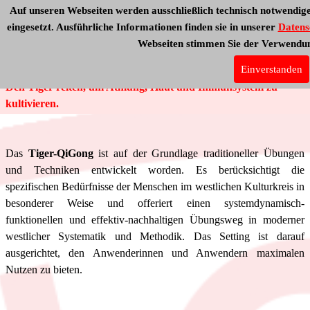
Auf unseren Webseiten werden ausschließlich technisch notwendig
eingesetzt. Ausführliche Informationen finden sie in unserer
Datens
Webseiten stimmen Sie der Verwendun
Tiger-QiGong
Programm
Einverstanden
Den Tiger reiten, um Atmung, Haut und Immunsystem zu
kultivieren.
Das
Tiger-QiGong
ist auf der Grundlage traditioneller Übungen
und Techniken entwickelt worden. Es berücksichtigt die
spezifischen Bedürfnisse der Menschen im westlichen Kulturkreis in
besonderer Weise und offeriert einen systemdynamisch-
funktionellen und effektiv-nachhaltigen Übungsweg in moderner
westlicher Systematik und Methodik. Das Setting ist darauf
ausgerichtet, den Anwenderinnen und Anwendern maximalen
Nutzen zu bieten.