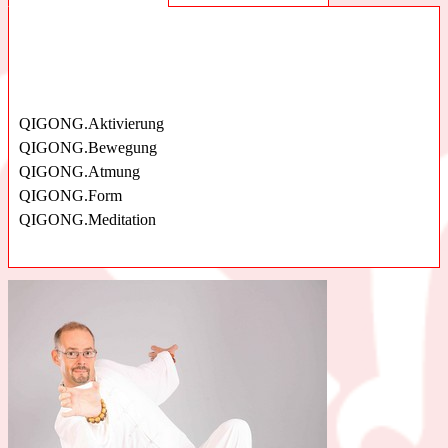
QIGONG.Aktivierung
Wieder zu Atem kommen.
QIGONG.Bewegung
Einen langen Atem haben.
QIGONG.Atmung
Befreit aufatmen.
QIGONG.Form
Sich wohl in seiner Haut fühlen.
QIGONG.Meditation
Altes loslassen.
Neues zulassen.