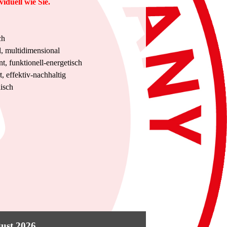
duell wie Sie.
ch
l, multidimensional
, funktionell-energetisch
t, effektiv-nachhaltig
nisch
gust
2026