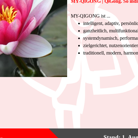
MY-QIGONG | QiGong. So indivi
MY-QIGONG ist ...
intelligent, adaptiv, persönli
ganzheitlich, multifunktiona
systemdynamisch, performant
zielgerichtet, nutzenorientier
traditionell, modern, harmo
Stand: 1
. Au