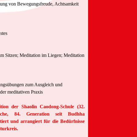
lung von Bewegungsfreude, Achtsamkeit
stes
im Sitzen; Meditation im Liegen; Meditation
ngsübungen zum Ausgleich und
der meditativen Praxis
tion der Shaolin Caodong-Schule (32.
nche, 84. Generation seit Budhha
tiert und arrangiert
für die Bedürfnisse
turkreis.