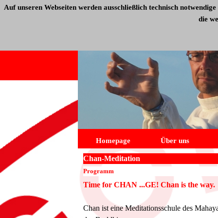
Auf unseren Webseiten werden ausschließlich technisch notwendige 
die w
Homepage
Über uns
Chan-Meditation
Programm
Time for CHAN ...GE! Chan is the way.
Chan ist eine Meditationsschule des Mahay